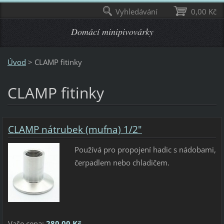
Vyhledávání
0,00 Kč
Domácí minipivovárky
Úvod
>
CLAMP fitinky
CLAMP fitinky
CLAMP nátrubek (mufna) 1/2"
Používá pro propojení hadic s nádobami,
čerpadlem nebo chladičem.
Vaše cena:
280,00 Kč