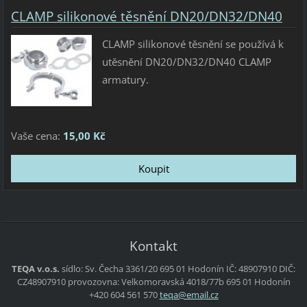
CLAMP silikonové těsnění DN20/DN32/DN40
CLAMP silikonové těsnění se používá k
utěsnění DN20/DN32/DN40 CLAMP
armatury.
Vaše cena:
15,00 Kč
Kontakt
TEQA v.o.s.
sídlo:
Sv. Čecha 3361/20
695 01 Hodonín
IČ: 48907910
DIČ:
CZ48907910
provozovna:
Velkomoravská 4018/77b
695 01 Hodonín
+420 604 561 570
teqa@ema
il.cz