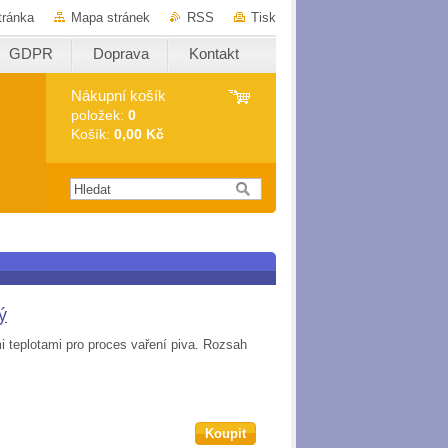
tránka
Mapa stránek
RSS
Tisk
GDPR
Doprava
Kontakt
Nákupní košík
položek:
0
Košík:
0,00 Kč
ý
 teplotami pro proces vaření piva. Rozsah
Koupit