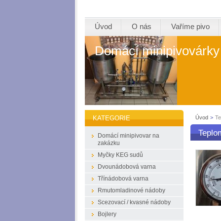
Úvod
O nás
Vaříme pivo
Domácí minipivovárky
Úvod
>
Te
KATEGORIE
Teplo
Domácí minipivovar na
zakázku
Myčky KEG sudů
Dvounádobová varna
Třínádobová varna
Rmutomladinové nádoby
Scezovací / kvasné nádoby
Bojlery