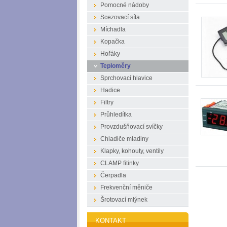
Pomocné nádoby
Scezovací síta
Míchadla
Kopačka
Hořáky
Teploměry
Sprchovací hlavice
Hadice
Filtry
Průhledítka
Provzdušňovací svíčky
Chladiče mladiny
Klapky, kohouty, ventily
CLAMP fitinky
Čerpadla
Frekvenční měniče
Šrotovací mlýnek
KONTAKT