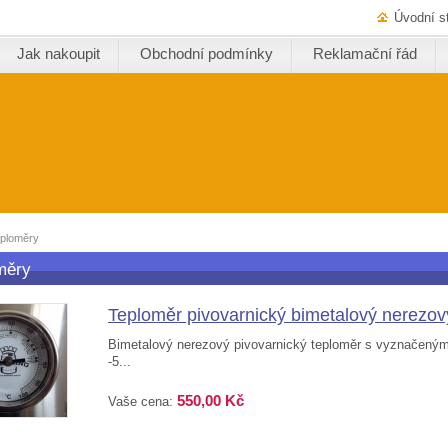
Úvodní s
Jak nakoupit
Obchodní podmínky
Reklamační řád
ploměry
měry
Teploměr pivovarnický bimetalový nerezov
Bimetalový nerezový pivovarnický teploměr s vyznačenými
-5...
550,00 Kč
Vaše cena: