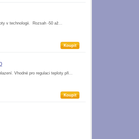
oty v technologii. Rozsah -50 až...
Koupit
0
azení. Vhodné pro regulaci teploty při...
Koupit