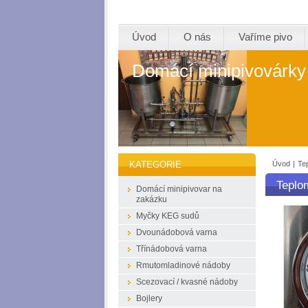
Úvod
O nás
Vaříme pivo
Domácí minipivovárky
Úvod
|
Te
KATEGORIE
Teplo
Domácí minipivovar na
zakázku
Myčky KEG sudů
Dvounádobová varna
Třínádobová varna
Rmutomladinové nádoby
Scezovací / kvasné nádoby
Bojlery