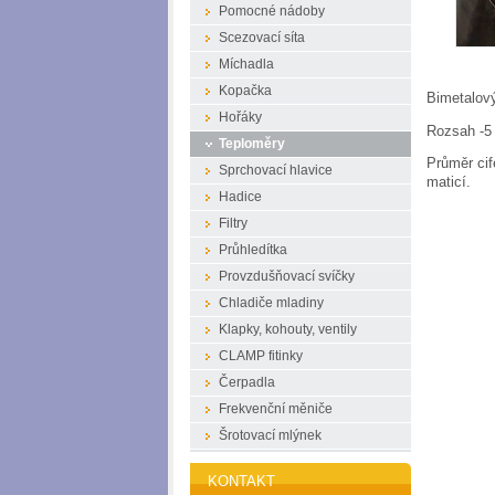
Pomocné nádoby
Scezovací síta
Míchadla
Kopačka
Bimetalový
Hořáky
Rozsah -
Teploměry
Průměr cif
Sprchovací hlavice
maticí.
Hadice
Filtry
Průhledítka
Provzdušňovací svíčky
Chladiče mladiny
Klapky, kohouty, ventily
CLAMP fitinky
Čerpadla
Frekvenční měniče
Šrotovací mlýnek
KONTAKT