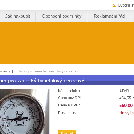
Úvodní s
Jak nakoupit
Obchodní podmínky
Reklamační řád
ploměry
|
Teploměr pivovarnický bimetalový nerezový
měr pivovarnický bimetalový nerezový
AD40
Kód produktu:
454,55 
Cena bez DPH:
550,00
Cena s DPH:
Na vyžá
Dostupnost:
Koupit