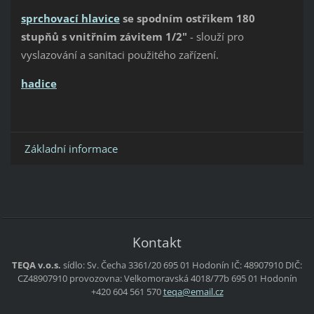
sprchovací hlavice
se spodním ostřikem 180
stupňů s vnitřním závitem 1/2"
- slouží pro
vyslazování a sanitaci použitého zařízení.
hadice
Základní informace
Kontakt
TEQA v.o.s.
sídlo:
Sv. Čecha 3361/20
695 01 Hodonín
IČ: 48907910
DIČ:
CZ48907910
provozovna:
Velkomoravská 4018/77b
695 01 Hodonín
+420 604 561 570
teqa@ema
il.cz