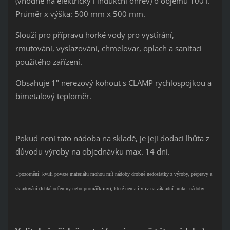
(vhodné na elektrický i indukční ohřev) o objemu 100 l.
Průměr x výška: 500 mm x 500 mm.
Slouží pro přípravu horké vody pro vystírání,
rmutování, vyslazování, chmelovar, oplach a sanitaci
použitého zařízení.
Obsahuje 1" nerezový kohout
s CLAMP rychlospojkou
a
bimetalový teploměr.
Pokud není tato nádoba na skladě, je její dodací lhůta z
důvodu výroby na objednávku max. 14 dní.
Upozornění: kvůli povaze materiálu mohou mít nádoby drobné nedostatky z výroby, přepravy a
skladování (lehké odřeniny nebo promáčkliny), které nemají vliv na základní funkci nádoby.