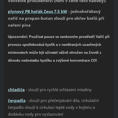
Volitelné příslušenství (není v ceně této nádoby):
plynový PB hořák Zeus 7,5 kW
- jednohořákový
vařič na propan-butan slouží pro ohřev kotlů při
vaření piva
Upozornění: Používat pouze ve venkovním prostředí! Vařič při
provozu spotřebovává kyslík a v nevětraných uzavřených
místnostech může být uživatel vážně ohrožen na životě z
důvodu nedostatku kyslíku a zvýšené koncentrace CO!
chladiče
- slouží pro rychlé schlazení mladiny
čerpadla
- slouží pro přečerpávání díla, cirkulační
čerpadlo slouží k cirkulaci teplé vody v bojleru a
dodávku vody pro vyslazování