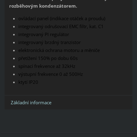
rozběhovým kondenzátorem.
ovládací panel (indikace otáček a proudu)
integrovaný odrušovací EMC filtr, kat. C1
integrovaný PI regulátor
integrovaný brzdný tranzistor
elektronická ochrana motoru a měniče
přetížení 150% po dobu 60s
spínací frekvence až 32kHz
výstupní frekvence 0 až 500Hz
ktytí IP20
Základní informace