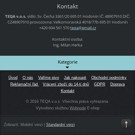
Kontakt
TEQA v.o.s.
sídlo:
Sv. Čecha 3361/20
695 01 Hodonín
IČ: 48907910
DIČ:
CZ48907910
provozovna:
Velkomoravská 4018/77b
695 01 Hodonín
+420 604 561 570
teqa@ema
il.cz
Kontaktní osoba:
Ing. Milan Herka
Kategorie
Úvod
O nás
Vaříme pivo
Jak nakoupit
Obchodní podmínky
Reklamační řád
Vrácení zboží do 14-ti dnů
GDPR
Doprava
Kontakt
© 2016 TEQA v.o.s. Všechna práva vyhrazena.
Vytvořeno službou
Webnode
E-shop
Zobrazit:
Mobilní verzi
|
Standardní verzi