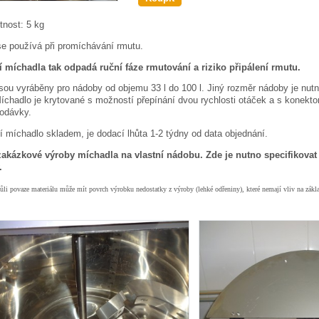
nost:
5 kg
se používá při promíchávání rmutu.
tí míchadla tak odpadá ruční fáze rmutování a riziko připálení rmutu.
sou vyráběny pro nádoby od objemu 33 l do 100 l. Jiný rozměr nádoby je nutno
chadlo je krytované s možností přepínání dvou rychlosti otáček a s konektor
dodávky.
 míchadlo skladem, je dodací lhůta 1-2 týdny od data objednání.
akázkové výroby míchadla na vlastní nádobu. Zde je nutno specifikovat
.
ůli povaze materiálu může mít povrch výrobku nedostatky z výroby (lehké odřeniny), které nemají vliv na zákl