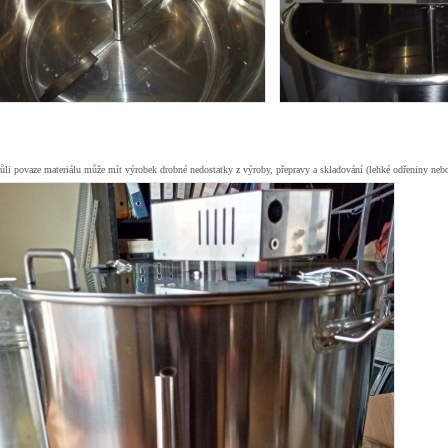
li povaze materiálu může mít výrobek drobné nedostatky z výroby, přepravy a skladování (lehké odřeniny nebo 