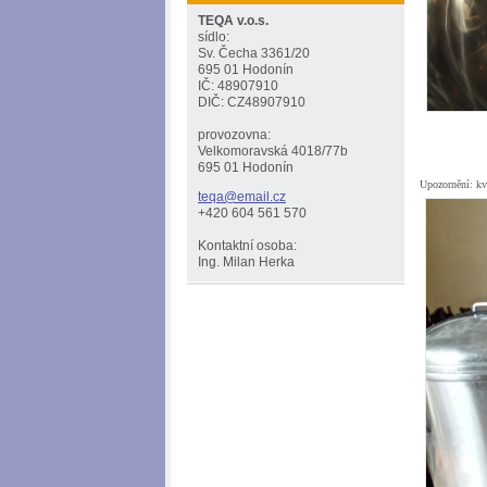
TEQA v.o.s.
sídlo:
Sv. Čecha 3361/20
695 01 Hodonín
IČ: 48907910
DIČ: CZ48907910
provozovna:
Velkomoravská 4018/77b
695 01 Hodonín
Upozornění: kvů
teqa@ema
il.cz
+420 604 561 570
Kontaktní osoba:
Ing. Milan Herka