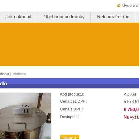
Úvodní s
Jak nakoupit
Obchodní podmínky
Reklamační řád
chadla
|
Míchadlo
dlo
AD909
Kód produktu:
5 578,5
Cena bez DPH:
6 750,
Cena s DPH:
Na vyžá
Dostupnost:
Koupit