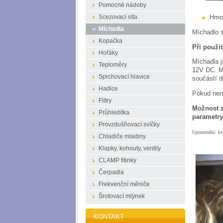
Pomocné nádoby
Hmot
Scezovací síta
Míchadla
Míchadlo 
Kopačka
Při použi
Hořáky
Míchadla j
Teploměry
12V DC. Mí
Sprchovací hlavice
součástí 
Hadice
Pokud není
Filtry
Možnost z
Průhledítka
parametry
Provzdušňovací svíčky
Upozornění: kv
Chladiče mladiny
Klapky, kohouty, ventily
CLAMP fitinky
Čerpadla
Frekvenční měniče
Šrotovací mlýnek
KONTAKT