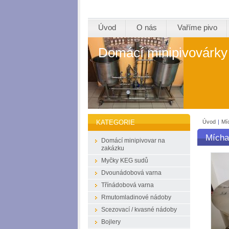
Úvod
O nás
Vaříme pivo
Domácí minipivovárky
Úvod
|
Mí
KATEGORIE
Mícha
Domácí minipivovar na
zakázku
Myčky KEG sudů
Dvounádobová varna
Třínádobová varna
Rmutomladinové nádoby
Scezovací / kvasné nádoby
Bojlery