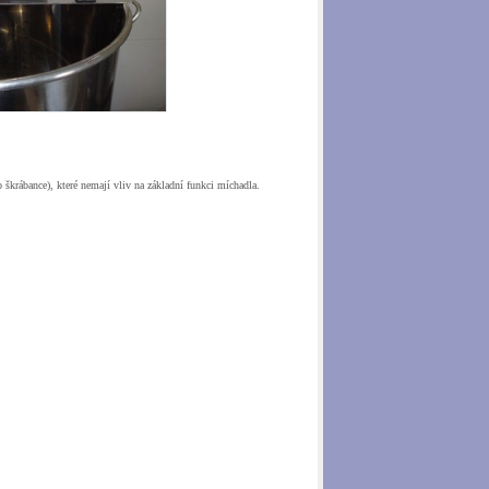
škrábance), které nemají vliv na základní funkci míchadla.