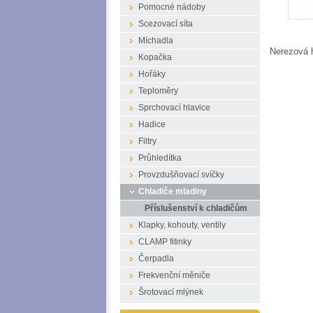
Pomocné nádoby
Scezovací síta
Míchadla
Nerezová h
Kopačka
Hořáky
Teploměry
Sprchovací hlavice
Hadice
Filtry
Průhledítka
Provzdušňovací svíčky
Chladiče mladiny
Příslušenství k chladičům
Klapky, kohouty, ventily
CLAMP fitinky
Čerpadla
Frekvenční měniče
Šrotovací mlýnek