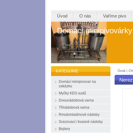
Úvod
O nás
Vaříme pivo
Domácí minipivovárky
Úvod
|
Ch
KATEGORIE
Nerez
Domácí minipivovar na
zakázku
Myčky KEG sudů
Dvounádobová varna
Třínádobová varna
Rmutomladinové nádoby
Scezovací / kvasné nádoby
Bojlery