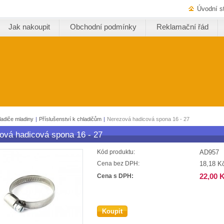
Úvodní s
Jak nakoupit
Obchodní podmínky
Reklamační řád
ladiče mladiny
|
Příslušenství k chladičům
|
Nerezová hadicová spona 16 - 27
ová hadicová spona 16 - 27
AD957
Kód produktu:
18,18 K
Cena bez DPH:
22,00 
Cena s DPH:
Koupit